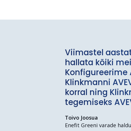
Viimastel aastat
hallata kõiki me
Konfigureerime 
Klinkmanni AVEV
korral ning Klin
tegemiseks AV
Toivo Joosua
Enefit Greeni varade haldu