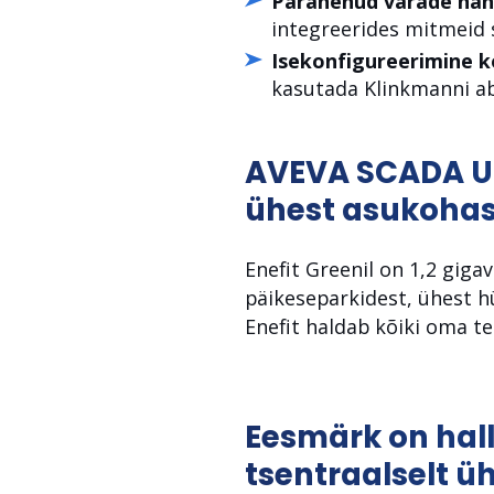
Paranenud varade näht
integreerides mitmeid s
Isekonfigureerimine k
kasutada Klinkmanni ab
AVEVA SCADA UOC
ühest asukohas
Enefit Greenil on 1,2 giga
päikeseparkidest, ühest h
Enefit haldab kõiki oma teg
Eesmärk on hall
tsentraalselt üh