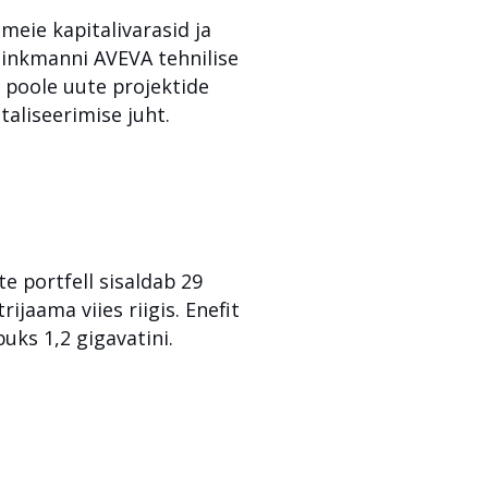
 meie kapitalivarasid ja
linkmanni AVEVA tehnilise
 poole uute projektide
taliseerimise juht.
e portfell sisaldab 29
jaama viies riigis. Enefit
ks 1,2 gigavatini.