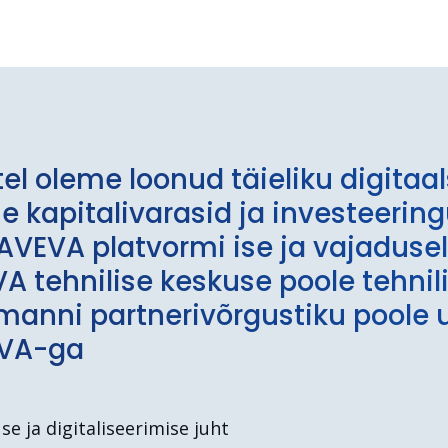
el oleme loonud täieliku digitaal
ie kapitalivarasid ja investeering
AVEVA platvormi ise ja vajadus
A tehnilise keskuse poole tehnil
kmanni partnerivõrgustiku poole 
EVA-ga
se ja digitaliseerimise juht