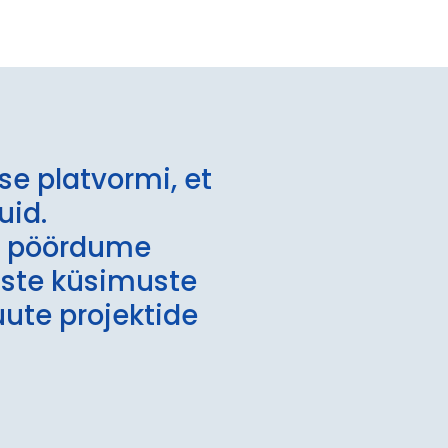
se platvormi, et
uid.
el pöördume
iste küsimuste
uute projektide