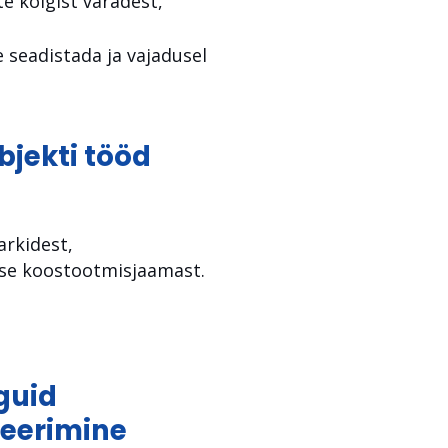
e kõigist varadest,
 seadistada ja vajadusel
bjekti tööd
arkidest,
ise koostootmisjaamast.
guid
iseerimine