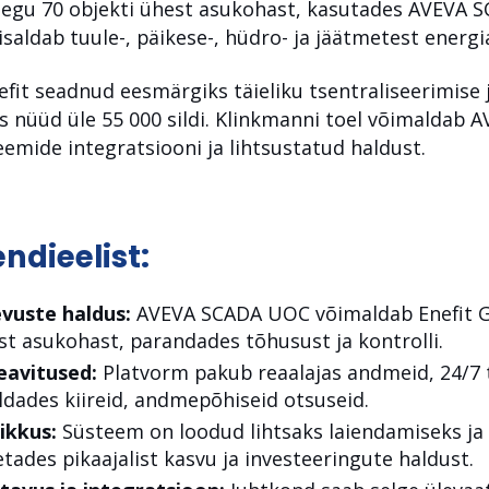
aegu 70 objekti ühest asukohast, kasutades AVEVA 
sisaldab tuule-, päikese-, hüdro- ja jäätmetest energ
efit seadnud eesmärgiks täieliku tsentraliseerimise j
 nüüd üle 55 000 sildi. Klinkmanni toel võimaldab A
teemide integratsiooni ja lihtsustatud haldust.
endieelist:
evuste haldus:
AVEVA SCADA UOC võimaldab Enefit Gre
st asukohast, parandades tõhusust ja kontrolli.
eavitused:
Platvorm pakub reaalajas andmeid, 24/7 t
ldades kiireid, andmepõhiseid otsuseid.
ikkus:
Süsteem on loodud lihtsaks laiendamiseks j
etades pikaajalist kasvu ja investeeringute haldust.