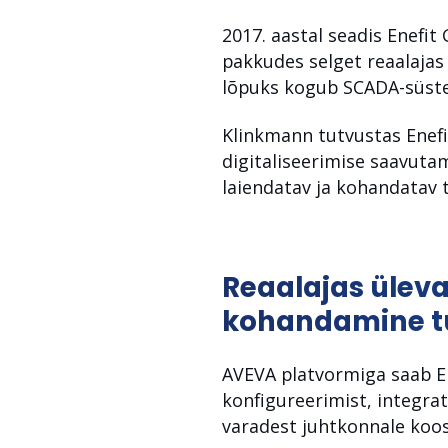
2017. aastal seadis Enefit
pakkudes selget reaalajas
lõpuks kogub SCADA-süstee
Klinkmann tutvustas Enefi
digitaliseerimise saavutam
laiendatav ja kohandatav t
Reaalajas üleva
kohandamine t
AVEVA platvormiga saab Ene
konfigureerimist, integrat
varadest juhtkonnale koos