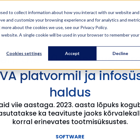
ahendused
Teenused
Edulood
Koolitused
Meist
Et
sed to collect information about how you interact with our website and
ove and customize your browsing experience and for analytics and metri
t more about the cookies we use, see our Privacy Policy.
is website. A single cookie will be used in your browser to remember your
een: Üle 70 taastuvenerg
Cookies settings
Accept
Decline
VA platvormil ja infos
haldus
i vaid viie aastaga. 2023. aasta lõpuks k
kasutatakse ka teavituste jaoks kõrvaleka
korral erinevates tootmisüksustes.
SOFTWARE