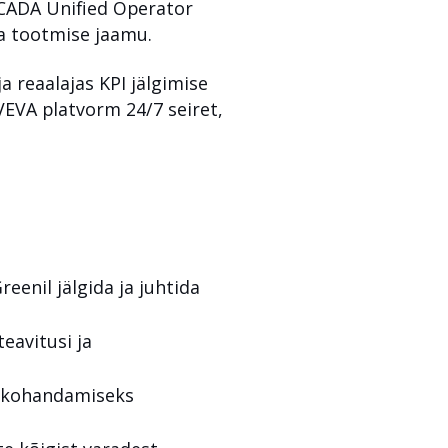
SCADA Unified Operator
ia tootmise jaamu.
a reaalajas KPI jälgimise
VEVA platvorm 24/7 seiret,
enil jälgida ja juhtida
eavitusi ja
a kohandamiseks