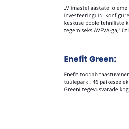
„Viimastel aastatel oleme l
investeeringuid. Konfigur
keskuse poole tehniliste 
tegemiseks AVEVA-ga,“ ütle
Enefit Green:
Enefit toodab taastuvenerg
tuuleparki, 46 päikeseelek
Greeni tegevusvarade kogu