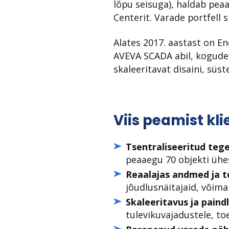
lõpu seisuga), haldab pea
Centerit. Varade portfell 
Alates 2017. aastast on En
AVEVA SCADA abil, kogudes
skaleeritavat disaini, süs
Viis peamist kli
Tsentraliseeritud teg
peaaegu 70 objekti ühe
Reaalajas andmed ja t
jõudlusnäitajaid, võima
Skaleeritavus ja paindl
tulevikuvajadustele, to