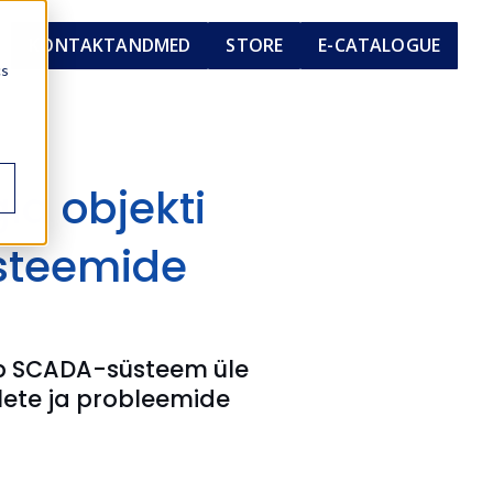
KONTAKTANDMED
STORE
E-CATALOGUE
cs
ia objekti
üsteemide
ogub SCADA-süsteem üle
llete ja probleemide