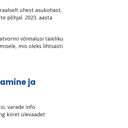
traalselt ühest asukohast,
e põhjal. 2023. aasta
atvormi võimalusi täieliku
isele, mis oleks lihtsasti
damine ja
si, varade info
ng kiiret ülevaadet