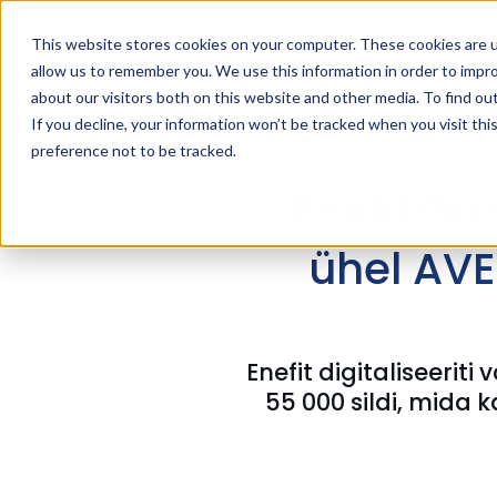
L
This website stores cookies on your computer. These cookies are u
allow us to remember you. We use this information in order to impr
about our visitors both on this website and other media. To find ou
If you decline, your information won’t be tracked when you visit th
preference not to be tracked.
Enefit Gr
ühel AVE
Enefit digitaliseerit
55 000 sildi, mida 