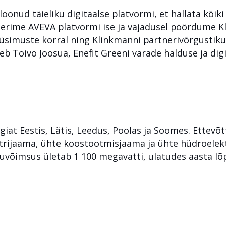
oonud täieliku digitaalse platvormi, et hallata kõiki
eerime AVEVA platvormi ise ja vajadusel pöördume K
küsimuste korral ning Klinkmanni partnerivõrgustiku
b Toivo Joosua, Enefit Greeni varade halduse ja digi
iat Eestis, Lätis, Leedus, Poolas ja Soomes. Ettevõtt
trijaama, ühte koostootmisjaama ja ühte hüdroelektri
võimsus ületab 1 100 megavatti, ulatudes aasta lõpu