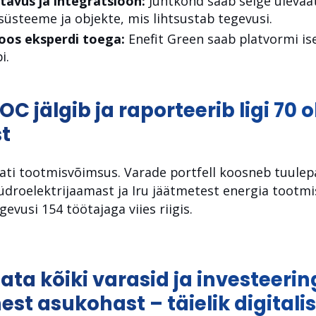
avus ja integratsioon:
Juhtkond saab selge ülevaat
üsteeme ja objekte, mis lihtsustab tegevusi.
oos eksperdi toega:
Enefit Green saab platvormi ise
i.
 jälgib ja raporteerib ligi 70 o
t
vati tootmisvõimsus. Varade portfell koosneb tuulep
üdroelektrijaamast ja Iru jäätmetest energia tootm
evusi 154 töötajaga viies riigis.
ata kõiki varasid ja investeerin
est asukohast – täielik digital