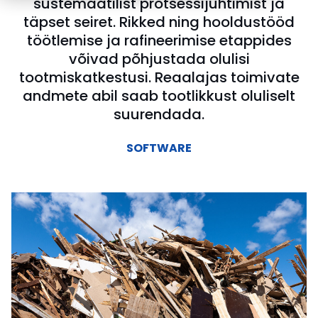
süstemaatilist protsessijuhtimist ja
täpset seiret. Rikked ning hooldustööd
töötlemise ja rafineerimise etappides
võivad põhjustada olulisi
tootmiskatkestusi. Reaalajas toimivate
andmete abil saab tootlikkust oluliselt
suurendada.
SOFTWARE