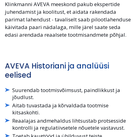
Klinkmanni AVEVA meeskond pakub ekspertide
juhendamist ja koolitust, et aidata rakendada
parimat lahendust - tavaliselt saab pilootlahenduse
käivitada paari nädalaga, mille järel saate seda
edasi arendada reaalsete tootmisandmete põhjal.
AVEVA Historiani ja analüüsi
eelised
Suurendab tootmisvõimsust, paindlikkust ja
jõudlust.
Aitab tuvastada ja kõrvaldada tootmise
kitsaskohti.
Reaalajas andmehaldus lihtsustab protsesside
kontrolli ja regulatiivsetele nõuetele vastavust.
Toetab kaugtööd ja ühilduvust teiste