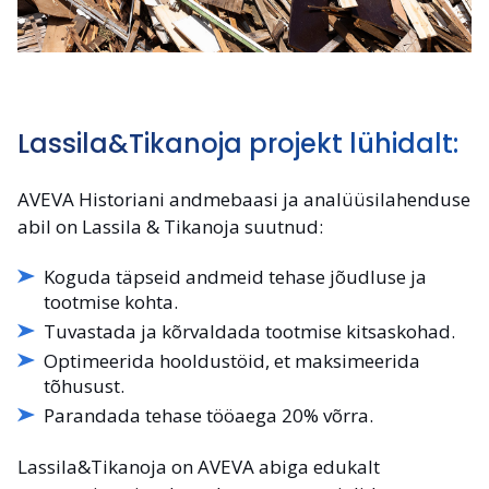
Lassila&Tikanoja projekt lühidalt:
AVEVA Historiani andmebaasi ja analüüsilahenduse
abil on Lassila & Tikanoja suutnud:
Koguda täpseid andmeid tehase jõudluse ja
tootmise kohta.
Tuvastada ja kõrvaldada tootmise kitsaskohad.
Optimeerida hooldustöid, et maksimeerida
tõhusust.
Parandada tehase tööaega 20% võrra.
Lassila&Tikanoja on AVEVA abiga edukalt