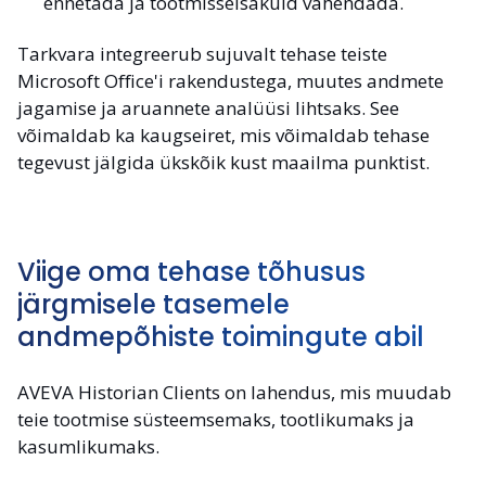
ennetada ja tootmisseisakuid vähendada.
Tarkvara integreerub sujuvalt tehase teiste
Microsoft Office'i rakendustega, muutes andmete
jagamise ja aruannete analüüsi lihtsaks. See
võimaldab ka kaugseiret, mis võimaldab tehase
tegevust jälgida ükskõik kust maailma punktist.
Viige oma tehase tõhusus
järgmisele tasemele
andmepõhiste toimingute abil
AVEVA Historian Clients on lahendus, mis muudab
teie tootmise süsteemsemaks, tootlikumaks ja
kasumlikumaks.