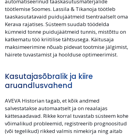
automatiseerinud taaskasutusmaterjalide
töötlemise Soomes. Lassila & Tikanoja töötleb
taaskasutatavaid puidujäätmeid tsentraalselt oma
Kerava rajatises. Süsteem suudab töödelda
kümneid tonne puidujäätmeid tunnis, mistõttu on
katkematu töö kriitilise tähtsusega. Käitusaja
maksimeerimine nõuab pidevat tootmise jälgimist,
häirete tuvastamist ja hoolduse optimeerimist.
Kasutajasõbralik ja kiire
aruandlusvahend
AVEVA Historian tagab, et kõik andmed
salvestatakse automaatselt ja on reaalajas
kättesaadavad. Rikke korral tuvastab süsteem kohe
võimalikud probleemid, registreerib prognoositud
(või tegelikud) rikked valmis nimekirja ning aitab