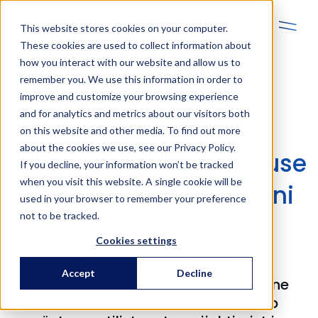
Et
This website stores cookies on your computer.
These cookies are used to collect information about
how you interact with our website and allow us to
remember you. We use this information in order to
improve and customize your browsing experience
and for analytics and metrics about our visitors both
Lassila&Tikanoja
on this website and other media. To find out more
about the cookies we use, see our Privacy Policy.
saavutas 20% tootlikkuse
If you decline, your information won’t be tracked
when you visit this website. A single cookie will be
kasvu AVEVA Historiani
used in your browser to remember your preference
not to be tracked.
automatiseeritud
Cookies settings
analüüsi abil
Accept
Decline
Puidujäätmete efektiivne töötlemine
ümbertöödeldud kütuseks nõuab