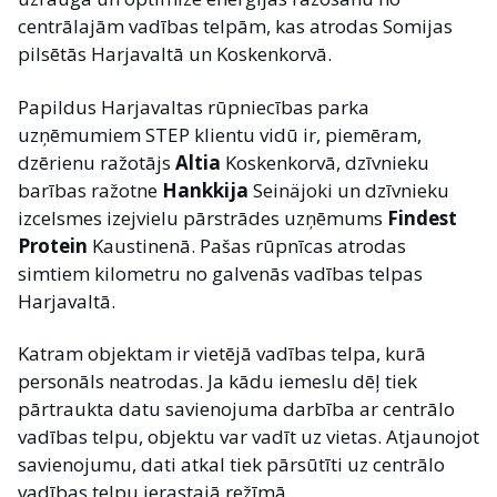
centrālajām vadības telpām, kas atrodas Somijas
pilsētās Harjavaltā un Koskenkorvā.
Papildus Harjavaltas rūpniecības parka
uzņēmumiem STEP klientu vidū ir, piemēram,
dzērienu ražotājs
Altia
Koskenkorvā, dzīvnieku
barības ražotne
Hankkija
Seinäjoki un dzīvnieku
izcelsmes izejvielu pārstrādes uzņēmums
Findest
Protein
Kaustinenā. Pašas rūpnīcas atrodas
simtiem kilometru no galvenās vadības telpas
Harjavaltā.
Katram objektam ir vietējā vadības telpa, kurā
personāls neatrodas. Ja kādu iemeslu dēļ tiek
pārtraukta datu savienojuma darbība ar centrālo
vadības telpu, objektu var vadīt uz vietas. Atjaunojot
savienojumu, dati atkal tiek pārsūtīti uz centrālo
vadības telpu ierastajā režīmā.