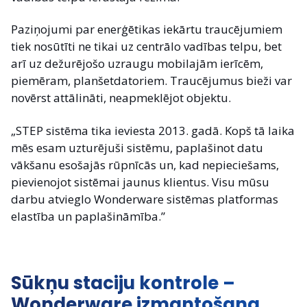
Paziņojumi par enerģētikas iekārtu traucējumiem
tiek nosūtīti ne tikai uz centrālo vadības telpu, bet
arī uz dežurējošo uzraugu mobilajām ierīcēm,
piemēram, planšetdatoriem. Traucējumus bieži var
novērst attālināti, neapmeklējot objektu.
„STEP sistēma tika ieviesta 2013. gadā. Kopš tā laika
mēs esam uzturējuši sistēmu, paplašinot datu
vākšanu esošajās rūpnīcās un, kad nepieciešams,
pievienojot sistēmai jaunus klientus. Visu mūsu
darbu atvieglo Wonderware sistēmas platformas
elastība un paplašināmība.”
Sūkņu staciju kontrole –
Wonderware izmantošana