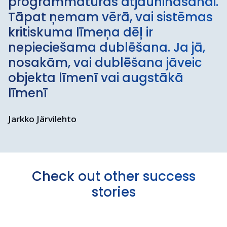
programmatūras atjaunināšanai.
Tāpat ņemam vērā, vai sistēmas
kritiskuma līmeņa dēļ ir
nepieciešama dublēšana. Ja jā,
nosakām, vai dublēšana jāveic
objekta līmenī vai augstākā
līmenī
Jarkko Järvilehto
Check out other success
stories