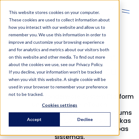
Lv
This website stores cookies on your computer.
These cookies are used to collect information about
how you interact with our website and allow us to
remember you. We use this information in order to
improve and customize your browsing experience
and for analytics and metrics about our visitors both
Insta Automation:
on this website and other media. To find out more
about the cookies we use, see our Privacy Policy.
Attālināta procesu
If you decline, your information won’t be tracked
when you visit this website. A single cookie will be
vadība
used in your browser to remember your preference
not to be tracked.
Izmantojot Wonderware System Platform
un Wonderware InTouch
Cookies settings
programmatūras platformu, uzņēmums
Insta Automation Oy ir ieviesis vairākas
Accept
Decline
vadības telpas un ražošanas vadības
sistēmas.