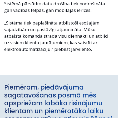
Sistēmā pārsūtīto datu drošība tiek nodrošināta
gan vadības telpās, gan mobilajās ierīcēs.
„Sistēma tiek paplašināta atbilstoši esošajām
vajadzībām un pastāvīgi atjaunināta. Mūsu
atbalsta komanda strādā visu diennakti un atbild
uz visiem klientu jautājumiem, kas saistīti ar
elektroautomatizāciju,” piebilst Järvilehto.
Piemēram, piedāvājuma
sagatavošanas posmā mēs
apspriežam labāko risinājumu
klientam un piemērotāko laiku