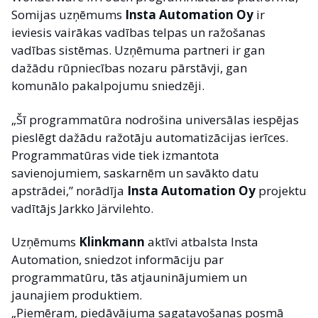
Somijas uzņēmums
Insta Automation Oy
ir
ieviesis vairākas vadības telpas un ražošanas
vadības sistēmas. Uzņēmuma partneri ir gan
dažādu rūpniecības nozaru pārstāvji, gan
komunālo pakalpojumu sniedzēji.
„Šī programmatūra nodrošina universālas iespējas
pieslēgt dažādu ražotāju automatizācijas ierīces.
Programmatūras vide tiek izmantota
savienojumiem, saskarnēm un savākto datu
apstrādei,” norādīja
Insta Automation Oy
projektu
vadītājs Jarkko Järvilehto.
Uzņēmums
Klinkmann
aktīvi atbalsta Insta
Automation, sniedzot informāciju par
programmatūru, tās atjauninājumiem un
jaunajiem produktiem.
„Piemēram, piedāvājuma sagatavošanas posmā