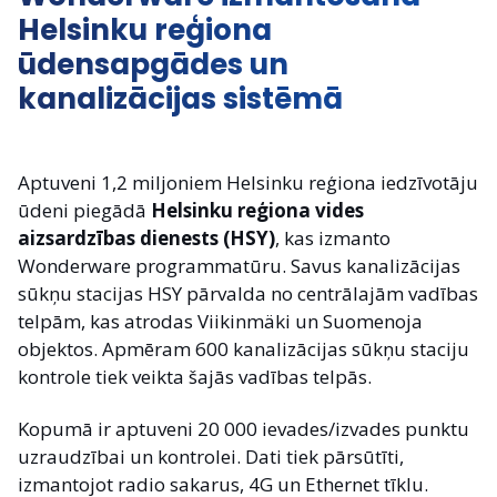
Helsinku reģiona
ūdensapgādes un
kanalizācijas sistēmā
Aptuveni 1,2 miljoniem Helsinku reģiona iedzīvotāju
ūdeni piegādā
Helsinku reģiona vides
aizsardzības dienests (HSY)
, kas izmanto
Wonderware programmatūru. Savus kanalizācijas
sūkņu stacijas HSY pārvalda no centrālajām vadības
telpām, kas atrodas Viikinmäki un Suomenoja
objektos. Apmēram 600 kanalizācijas sūkņu staciju
kontrole tiek veikta šajās vadības telpās.
Kopumā ir aptuveni 20 000 ievades/izvades punktu
uzraudzībai un kontrolei. Dati tiek pārsūtīti,
izmantojot radio sakarus, 4G un Ethernet tīklu.