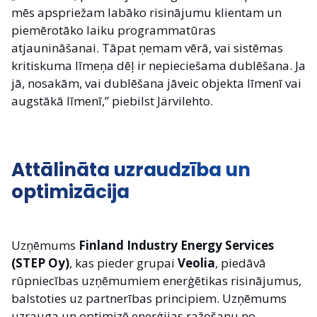
mēs apspriežam labāko risinājumu klientam un
piemērotāko laiku programmatūras
atjaunināšanai. Tāpat ņemam vērā, vai sistēmas
kritiskuma līmeņa dēļ ir nepieciešama dublēšana. Ja
jā, nosakām, vai dublēšana jāveic objekta līmenī vai
augstākā līmenī,” piebilst Järvilehto.
Attālināta uzraudzība un
optimizācija
Uzņēmums
Finland Industry Energy Services
(STEP Oy)
, kas pieder grupai
Veolia
, piedāvā
rūpniecības uzņēmumiem enerģētikas risinājumus,
balstoties uz partnerības principiem. Uzņēmums
uzrauga un optimizē enerģijas ražošanu no