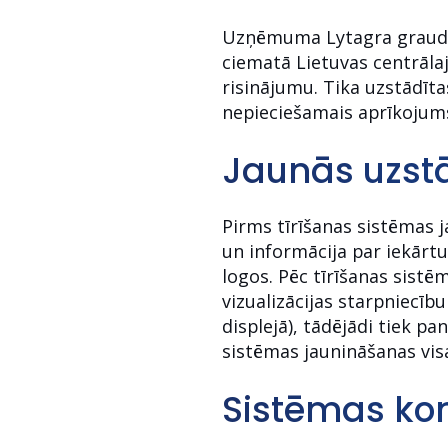
Uzņēmuma Lytagra graudu t
ciematā Lietuvas centrāla
risinājumu. Tika uzstādīta
nepieciešamais aprīkojums
Jaunās uzstā
Pirms tīrīšanas sistēmas j
un informācija par iekārt
logos. Pēc tīrīšanas sist
vizualizācijas starpniecīb
displejā), tādējādi tiek 
sistēmas jaunināšanas vis
Sistēmas kon