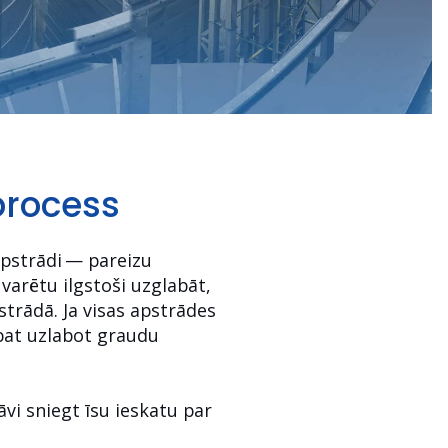
process
apstrādi — pareizu
varētu ilgstoši uzglabāt,
strādā. Ja visas apstrādes
pat uzlabot graudu
i sniegt īsu ieskatu par