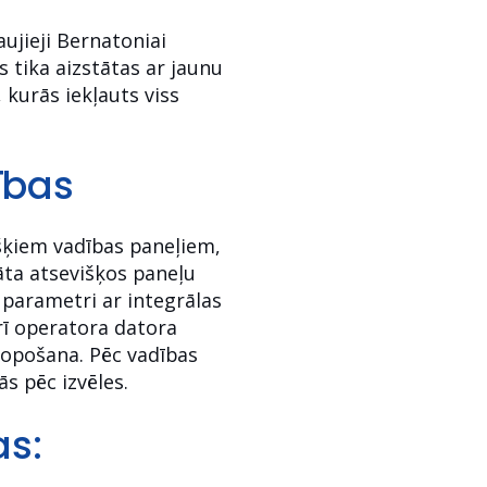
ujieji Bernatoniai
 tika aizstātas ar jaunu
 kurās iekļauts viss
ības
išķiem vadības paneļiem,
āta atsevišķos paneļu
 parametri ar integrālas
arī operatora datora
kopošana. Pēc vadības
s pēc izvēles.
as: