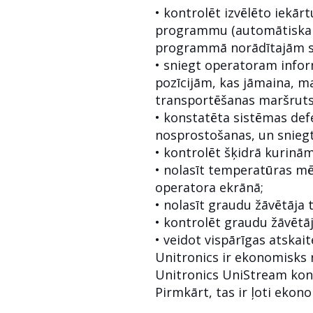
• kontrolēt izvēlēto iekār
programmu (automātiska vad
programmā norādītajām se
• sniegt operatoram infor
pozīcijām, kas jāmaina, 
transportēšanas maršruts
• konstatēta sistēmas defe
nosprostošanas, un sniegt
• kontrolēt šķidrā kurinā
• nolasīt temperatūras mē
operatora ekrānā;
• nolasīt graudu žāvētāj
• kontrolēt graudu žāvētā
• veidot vispārīgas atskai
Unitronics ir ekonomisks 
Unitronics UniStream kont
Pirmkārt, tas ir ļoti eko