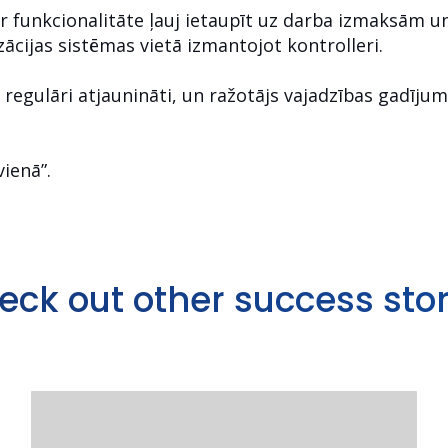
r funkcionalitāte ļauj ietaupīt uz darba izmaksām un
zācijas sistēmas vietā izmantojot kontrolleri.
k regulāri atjaunināti, un ražotājs vajadzības gadījum
vienā”.
eck out other success stor