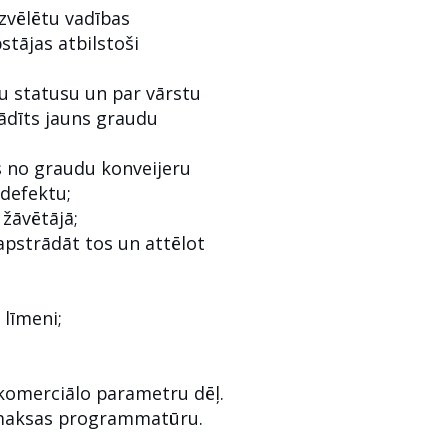
izvēlētu vadības
stājas atbilstoši
u statusu un par vārstu
ādīts jauns graudu
es no graudu konveijeru
defektu;
žāvētājā;
pstrādāt tos un attēlot
līmeni;
 komerciālo parametru dēļ.
ezmaksas programmatūru.