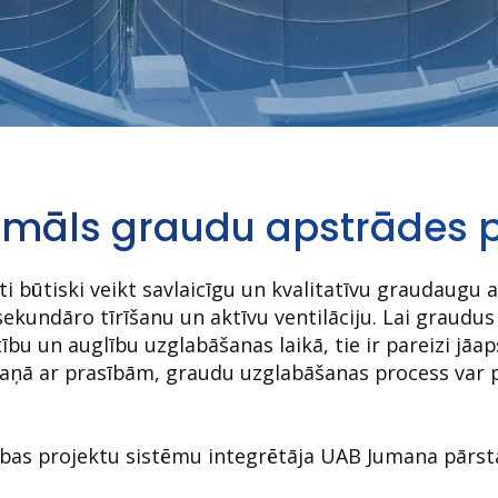
timāls graudu apstrādes 
ti būtiski veikt savlaicīgu un kvalitatīvu graudaugu 
kundāro tīrīšanu un aktīvu ventilāciju. Lai graudus 
bu un auglību uzglabāšanas laikā, tie ir pareizi jāap
kaņā ar prasībām, graudu uzglabāšanas process var 
as projektu sistēmu integrētāja UAB Jumana pārstāv