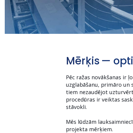
Mērķis — op
Pēc ražas novākšanas ir ļo
uzglabāšanu, primāro un se
tiem nezaudējot uzturvērtī
procedūras ir veiktas sas
stāvokli.
Mēs lūdzām lauksaimniecīb
projekta mērķiem.