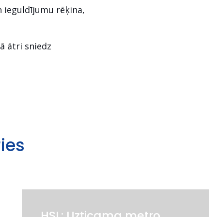
 ieguldījumu rēķina,
ā ātri sniedz
ies
HSL: Uzticama metro