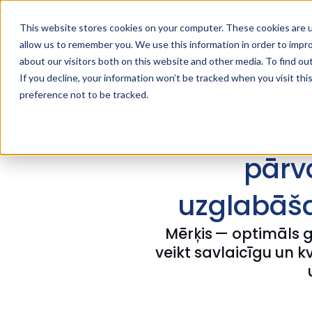
Risinājumi
Paka
This website stores cookies on your computer. These cookies are u
allow us to remember you. We use this information in order to impr
about our visitors both on this website and other media. To find ou
If you decline, your information won’t be tracked when you visit th
preference not to be tracked.
Jumana: Un
pārv
uzglabāša
Mērķis — optimāls g
veikt savlaicīgu un 