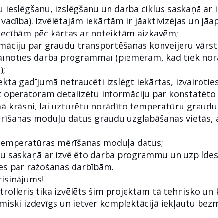
tu ieslēgšanu, izslēgšanu un darba ciklus saskaņā ar 
ība). Izvēlētajām iekārtām ir jāaktivizējas un jāap
cībām pēc kārtas ar noteiktām aizkavēm;
māciju par graudu transportēšanas konveijeru vārst
mainoties darba programmai (piemēram, kad tiek nor
);
kta gadījumā netraucēti izslēgt iekārtas, izvairoti
 operatoram detalizētu informāciju par konstatēto 
mā krāsni, lai uzturētu norādīto temperatūru graudu 
rīšanas moduļu datus graudu uzglabāšanas vietās, a
a temperatūras mērīšanas moduļa datus;
ju saskaņā ar izvēlēto darba programmu un uzpildes 
tes par ražošanas darbībām.
risinājums!
rolleris tika izvēlēts šim projektam tā tehnisko un
nomiski izdevīgs un ietver komplektācijā iekļautu b