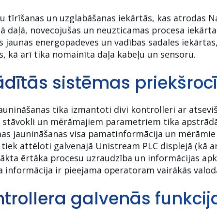
īrīšanas un uzglabāšanas iekārtās, kas atrodas Na
jā daļā, novecojušas un neuzticamas procesa iekārtas
s jaunas energopadeves un vadības sadales iekārtas,
, kā arī tika nomainīta daļa kabeļu un sensoru.
dītās sistēmas priekšroc
aunināšanas tika izmantoti divi kontrolleri ar atsev
u stāvokli un mērāmajiem parametriem tika apstrād
ēmas jaunināšanas visa pamatinformācija un mērāmie
u tiek attēloti galvenajā Unistream PLC displejā (kā 
panākta ērtāka procesu uzraudzība un informācijas ap
a informācija ir pieejama operatoram vairākās valodā
trollera galvenās funkcij