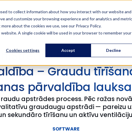
lpojumi
Veiksmes stāsti
Apmācības
Par mums
Lv
sed to collect information about how you interact with our website and
ove and customize your browsing experience and for analytics and metri
t more about the cookies we use, see our Privacy Policy.
is website. A single cookie will be used in your browser to remember your
iStream PLC+display, 
Cookies settings
Accept
Decline
aldība – Graudu tīrīšan
nas pārvaldība lauks
raudu apstrādes process. Pēc ražas novākš
kvalitatīvu graudaugu apstrādi — pareizu
un sekundāro tīrīšanu un aktīvu ventilāciju
SOFTWARE