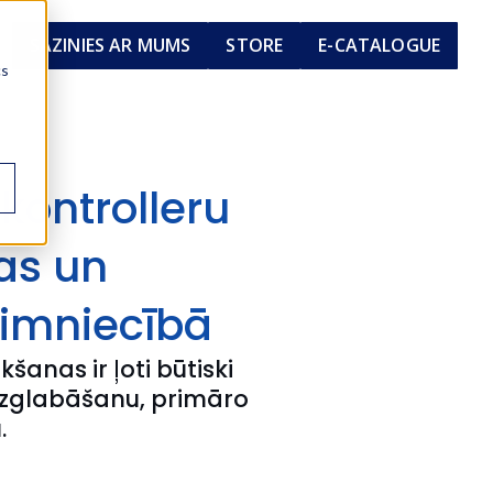
SAZINIES AR MUMS
STORE
E-CATALOGUE
cs
kontrolleru
as un
aimniecībā
anas ir ļoti būtiski
 uzglabāšanu, primāro
.