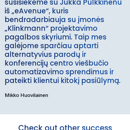
susisiekėme su Jukka Pulkkinenu
iš „eAvenue“, kuris
bendradarbiauja su įmonės
„Klinkmann“ projektavimo
pagalbos skyriumi. Taip mes
galėjome sparčiau aptarti
alternatyvius parodų ir
konferencijų centro viešbučio
automatizavimo sprendimus ir
pateikti klientui kitokį pasiūlymą.
Mikko Huovilainen
Check out other success