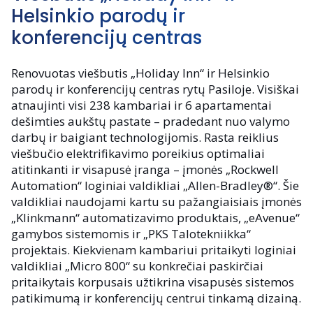
Helsinkio parodų ir
konferencijų centras
Renovuotas viešbutis „Holiday Inn“ ir Helsinkio
parodų ir konferencijų centras rytų Pasiloje. Visiškai
atnaujinti visi 238 kambariai ir 6 apartamentai
dešimties aukštų pastate – pradedant nuo valymo
darbų ir baigiant technologijomis. Rasta reiklius
viešbučio elektrifikavimo poreikius optimaliai
atitinkanti ir visapusė įranga – įmonės „Rockwell
Automation“ loginiai valdikliai „Allen-Bradley®“. Šie
valdikliai naudojami kartu su pažangiaisiais įmonės
„Klinkmann“ automatizavimo produktais, „eAvenue“
gamybos sistemomis ir „PKS Talotekniikka“
projektais. Kiekvienam kambariui pritaikyti loginiai
valdikliai „Micro 800“ su konkrečiai paskirčiai
pritaikytais korpusais užtikrina visapusės sistemos
patikimumą ir konferencijų centrui tinkamą dizainą.