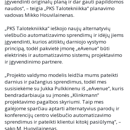
įgyvendinti originalų planą ir dar gauti papildomos
naudos“, – teigia „PKS Talotekniikka“ planavimo
vadovas Mikko Houvilainenas.
„PKS Talotekniikka“ ieškojo naujų alternatyvių
viešbučio automatizavimo sprendimų ir idėjų jiems
įgyvendinti, kurios atitiktų darniojo vystymo
principą, todėl pakvietė įmonę „eAvenue“ būti
elektrinės ir automatizavimo sistemų projektavimo
ir įgyvendinimo partnere.
„Projekto valdymo modelis leidžia mums pateikti
darnius ir pažangius sprendimus, todėl mes
susisiekėme su Jukka Pulkkinenu iš „eAvenue“, kuris
bendradarbiauja su įmonės „Klinkmann“
projektavimo pagalbos skyriumi. Taip mes
galėjome sparčiau aptarti alternatyvius parodų ir
konferencijų centro viešbučio automatizavimo
sprendimus ir pateikti klientui kitokį pasiūlymą“, –
sako M. Huovilainenas.