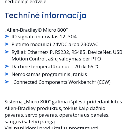
nedidelėje erdvėje.
Techninė informacija
„Allen-Bradley® Micro 800“
IO signalų intervalas 12–304
Plėtimo moduliai 24VDC arba 230VAC
Ryšiai: Ethernet/IP, RS232, RS485, DeviceNet, USB
Motion Control, ašių valdymas per PTO
Darbinė temperatūra nuo –20 iki 65 °C
Nemokamas programinis įrankis
„Connected Components Workbench“ (CCW)
Sistemą „Micro 800“ galima išplėsti pridedant kitus
Allen-Bradley produktus, tokius kaip dažnio
pavaras, servo pavaras, operatoriaus paneles,
saugos (safety) įrangą.
Visi papildomi produktai suprogramuoti