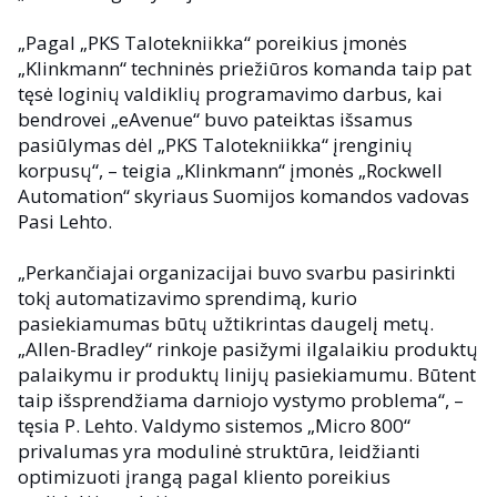
„Pagal „PKS Talotekniikka“ poreikius įmonės
„Klinkmann“ techninės priežiūros komanda taip pat
tęsė loginių valdiklių programavimo darbus, kai
bendrovei „eAvenue“ buvo pateiktas išsamus
pasiūlymas dėl „PKS Talotekniikka“ įrenginių
korpusų“, – teigia „Klinkmann“ įmonės „Rockwell
Automation“ skyriaus Suomijos komandos vadovas
Pasi Lehto.
„Perkančiajai organizacijai buvo svarbu pasirinkti
tokį automatizavimo sprendimą, kurio
pasiekiamumas būtų užtikrintas daugelį metų.
„Allen-Bradley“ rinkoje pasižymi ilgalaikiu produktų
palaikymu ir produktų linijų pasiekiamumu. Būtent
taip išsprendžiama darniojo vystymo problema“, –
tęsia P. Lehto. Valdymo sistemos „Micro 800“
privalumas yra modulinė struktūra, leidžianti
optimizuoti įrangą pagal kliento poreikius