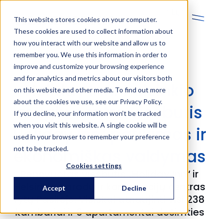
Lt
This website stores cookies on your computer.
These cookies are used to collect information about
how you interact with our website and allow us to
remember you. We use this information in order to
improve and customize your browsing experience
and for analytics and metrics about our visitors both
Holiday Inn: Helsinkio
on this website and other media. To find out more
about the cookies we use, see our Privacy Policy.
mugių centro viešbutis
If you decline, your information won’t be tracked
when you visit this website. A single cookie will be
Holiday Inn: patikimas ir
used in your browser to remember your preference
not to be tracked.
ekonomiškas valdymas
Cookies settings
Renovuotas viešbutis „Holiday Inn“ ir
Helsinkio parodų ir konferencijų centras
Accept
Decline
rytų Pasiloje. Visiškai atnaujinti visi 238
kambariai ir 6 apartamentai dešimties