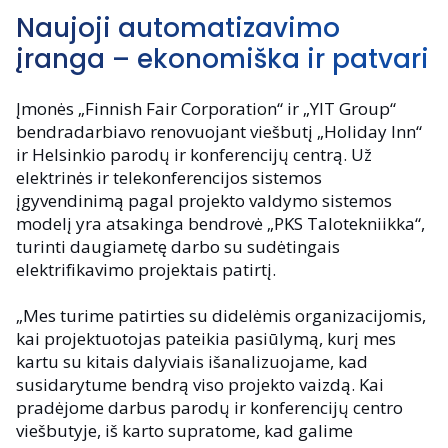
Naujoji automatizavimo
įranga – ekonomiška ir patvari
Įmonės „Finnish Fair Corporation“ ir „YIT Group“
bendradarbiavo renovuojant viešbutį „Holiday Inn“
ir Helsinkio parodų ir konferencijų centrą. Už
elektrinės ir telekonferencijos sistemos
įgyvendinimą pagal projekto valdymo sistemos
modelį yra atsakinga bendrovė „PKS Talotekniikka“,
turinti daugiametę darbo su sudėtingais
elektrifikavimo projektais patirtį.
„Mes turime patirties su didelėmis organizacijomis,
kai projektuotojas pateikia pasiūlymą, kurį mes
kartu su kitais dalyviais išanalizuojame, kad
susidarytume bendrą viso projekto vaizdą. Kai
pradėjome darbus parodų ir konferencijų centro
viešbutyje, iš karto supratome, kad galime