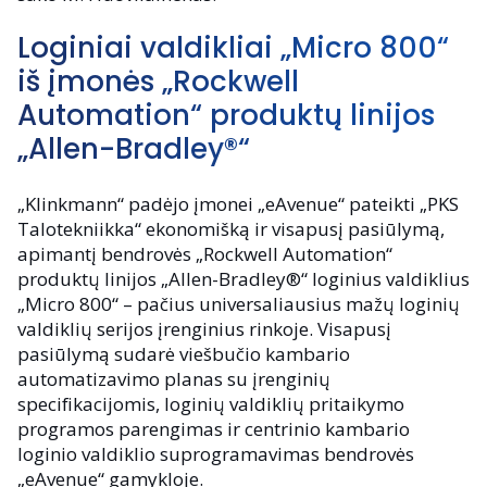
Loginiai valdikliai „Micro 800“
iš įmonės „Rockwell
Automation“ produktų linijos
„Allen-Bradley®“
„Klinkmann“ padėjo įmonei „eAvenue“ pateikti „PKS
Talotekniikka“ ekonomišką ir visapusį pasiūlymą,
apimantį bendrovės „Rockwell Automation“
produktų linijos „Allen-Bradley®“ loginius valdiklius
„Micro 800“ – pačius universaliausius mažų loginių
valdiklių serijos įrenginius rinkoje. Visapusį
pasiūlymą sudarė viešbučio kambario
automatizavimo planas su įrenginių
specifikacijomis, loginių valdiklių pritaikymo
programos parengimas ir centrinio kambario
loginio valdiklio suprogramavimas bendrovės
„eAvenue“ gamykloje.