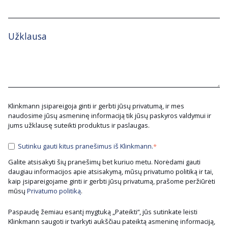
Užklausa
Klinkmann įsipareigoja ginti ir gerbti jūsų privatumą, ir mes
naudosime jūsų asmeninę informaciją tik jūsų paskyros valdymui ir
jums užklausę suteikti produktus ir paslaugas.
Sutinku gauti kitus pranešimus iš Klinkmann.
*
Galite atsisakyti šių pranešimų bet kuriuo metu. Norėdami gauti
daugiau informacijos apie atsisakymą, mūsų privatumo politiką ir tai,
kaip įsipareigojame ginti ir gerbti jūsų privatumą, prašome peržiūrėti
mūsų
Privatumo politiką
.
Paspaudę žemiau esantį mygtuką „Pateikti“, jūs sutinkate leisti
Klinkmann saugoti ir tvarkyti aukščiau pateiktą asmeninę informaciją,