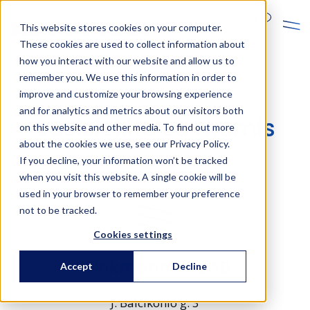
Lt
This website stores cookies on your computer.
These cookies are used to collect information about
how you interact with our website and allow us to
remember you. We use this information in order to
improve and customize your browsing experience
and for analytics and metrics about our visitors both
Susisiekite su mumis
on this website and other media. To find out more
about the cookies we use, see our Privacy Policy.
If you decline, your information won’t be tracked
when you visit this website. A single cookie will be
used in your browser to remember your preference
not to be tracked.
Cookies settings
Klinkmann Lit UAB
Accept
Decline
J. Balčikonio g. 3