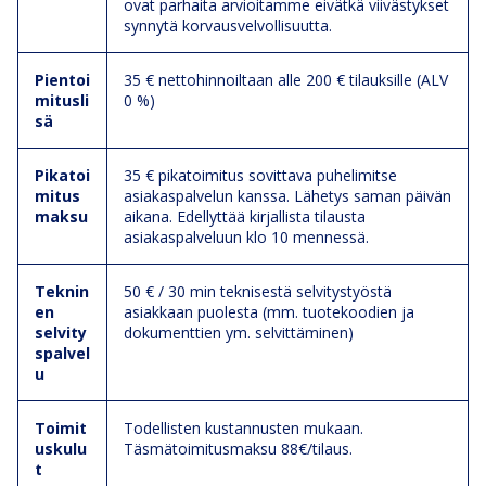
ovat parhaita arvioitamme eivätkä viivästykset
synnytä korvausvelvollisuutta.
Pientoi
35 € nettohinnoiltaan alle 200 € tilauksille (ALV
mitusli
0 %)
sä
Pikatoi
35 € pikatoimitus sovittava puhelimitse
mitus
asiakaspalvelun kanssa. Lähetys saman päivän
maksu
aikana. Edellyttää kirjallista tilausta
asiakaspalveluun klo 10 mennessä.
Teknin
50 € / 30 min teknisestä selvitystyöstä
en
asiakkaan puolesta (mm. tuotekoodien ja
selvity
dokumenttien ym. selvittäminen)
spalvel
u
Toimit
Todellisten kustannusten mukaan.
uskulu
Täsmätoimitusmaksu 88€/tilaus.
t