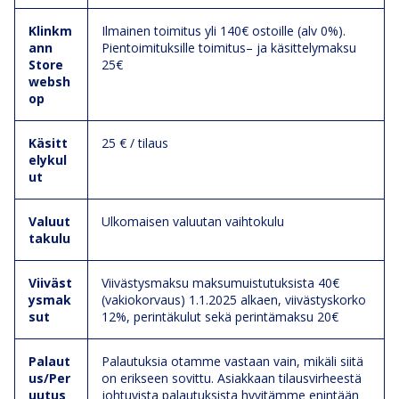
Klinkm
Ilmainen toimitus yli 140€ ostoille (alv 0%).
ann
Pientoimituksille toimitus– ja käsittelymaksu
Store
25€
websh
op
Käsitt
25 € / tilaus
elykul
ut
Valuut
Ulkomaisen valuutan vaihtokulu
takulu
Viiväst
Viivästysmaksu maksumuistutuksista 40€
ysmak
(vakiokorvaus) 1.1.2025 alkaen, viivästyskorko
sut
12%, perintäkulut sekä perintämaksu 20€
Palaut
Palautuksia otamme vastaan vain, mikäli siitä
us/Per
on erikseen sovittu. Asiakkaan tilausvirheestä
uutus
johtuvista palautuksista hyvitämme enintään