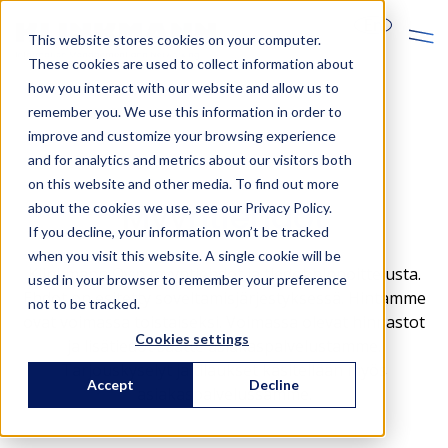
En
This website stores cookies on your computer.
These cookies are used to collect information about
how you interact with our website and allow us to
remember you. We use this information in order to
improve and customize your browsing experience
and for analytics and metrics about our visitors both
on this website and other media. To find out more
Myyntiehdot
about the cookies we use, see our Privacy Policy.
If you decline, your information won’t be tracked
when you visit this website. A single cookie will be
Klinkmann Oy:n myyntiehdot ja tiedot hinnoittelusta.
used in your browser to remember your preference
Ehdot on esitetty soveltamisjärjestyksessä. Hintamme
not to be tracked.
ovat voimassa toistaiseksi. Voimassa olevat hinnastot
Cookies settings
ja lisätiedot saatte asiakaspalvelustamme.
Tarjouskyselyt ja tilaukset käsitellään myös
Accept
Decline
asiakaspalvelussamme.