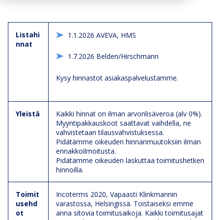
Listahi
1.1.2026 AVEVA, HMS
nnat
1.7.2026 Belden/Hirschmann
Kysy hinnastot asiakaspalvelustamme.
Yleistä
Kaikki hinnat on ilman arvonlisäveroa (alv 0%).
Myyntipakkauskoot saattavat vaihdella, ne
vahvistetaan tilausvahvistuksessa.
Pidätämme oikeuden hinnanmuutoksiin ilman
ennakkoilmoitusta.
Pidätämme oikeuden laskuttaa toimitushetken
hinnoilla.
Toimit
Incoterms 2020, Vapaasti Klinkmannin
usehd
varastossa, Helsingissä. Toistaiseksi emme
ot
anna sitovia toimitusaikoja. Kaikki toimitusajat