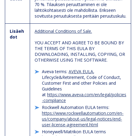
70 %. Tilauksen peruuttaminen ei ole
lähtökohtaisesti ole mahdollista. Erikseen
sovitusta peruutuksesta peritään peruutuskulu.
Lisäeh
Additional Conditions of Sale.
dot
YOU ACCEPT AND AGREE TO BE BOUND BY
THE TERMS OF THIS EULA BY
DOWNLOADING, INSTALLING, COPYING, OR
OTHERWISE USING THE SOFTWARE.
Aveva terms:
AVEVA EULA
,
Lifecycle&Retirement, Code of Conduct,
Customer First and other Policies and
Guidelines
at
https://www.aveva.com/en/legal/policies
-compliance
Rockwell Automation EULA terms:
https://www.rockwellautomation.com/en-
us/company/about-us/legal-notices/end-
user-license-agreement.html
Honeywell/Matrikon EULA terms